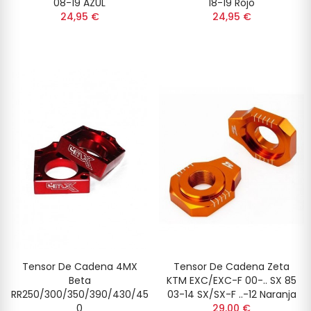
08-19 AZUL
18-19 Rojo
24,95 €
24,95 €
Tensor De Cadena 4MX
Tensor De Cadena Zeta
Beta
KTM EXC/EXC-F 00-.. SX 85
RR250/300/350/390/430/45
03-14 SX/SX-F ..-12 Naranja
0
29,00 €