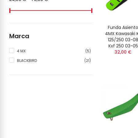
Funda Asient
4MX Kawasaki 
Marca
125/250 03-0
Kxf 250 03-05
(5)
4 MX
32,00 €
(21)
BLACKBIRD