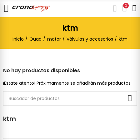
0
ktm
Inicio
Quad
motor
Válvulas y accesorios
ktm
No hay productos disponibles
¡Estate atento! Próximamente se añadirán más productos.
ktm