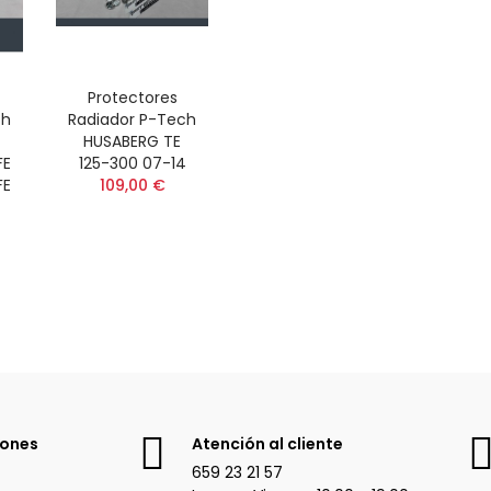
Protectores
ch
Radiador P-Tech
HUSABERG TE
FE
125-300 07-14
FE
109,00 €
iones
Atención al cliente
659 23 21 57