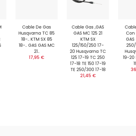
M
Cable De Gas
Cable Gas ,GAS
Cabl
Husqvarna TC 85
GAS MC 125 21
Con 
C
18-.. KTM SX 85
KTM SX
GAS
S
18-.. GAS GAS MC
125/150/250 17-
250/
21..
20 Husqvarna TC
Husq
17,95 €
125 17-19 TC 250
19-20
17-18 TE 150 17-19
1
TE 250/300 17-18
36
21,45 €