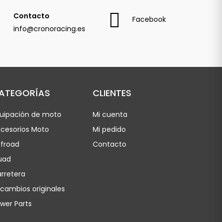
Contacto
Facebook
info@cronoracing.es
ATEGORÍAS
CLIENTES
uipación de moto
Mi cuenta
cesorios Moto
Mi pedido
froad
Contacto
uad
rretera
cambios originales
wer Parts