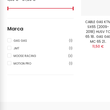
CABLE GAS KT
SX65 (2009-
Marca
2018) HUSV T
65 18.. GAS GA
(1)
GAS GAS
MC 65 21..
11,50 €
(1)
JMT
(3)
MOOSE RACING
(1)
MOTION PRO