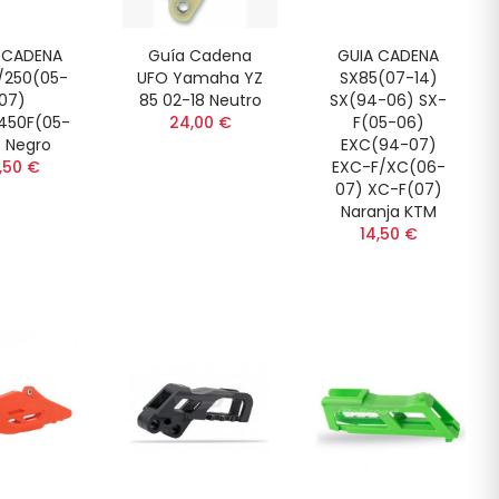
 CADENA
Guía Cadena
GUIA CADENA
/250(05-
UFO Yamaha YZ
SX85(07-14)
07)
85 02-18 Neutro
SX(94-06) SX-
450F(05-
24,00 €
F(05-06)
 Negro
EXC(94-07)
,50 €
EXC-F/XC(06-
07) XC-F(07)
Naranja KTM
14,50 €