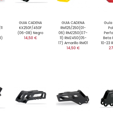
GUIA CADENA
GUIA CADENA
Guía
11
KX250F/450F
RM125/250(01-
Po
(06-08) Negro
06) RMZ250(07-
Perf
3)
14,50 €
11) RMZ450(05-
Beta 
-
17) Amarillo RM01
10-23 
14,50 €
27