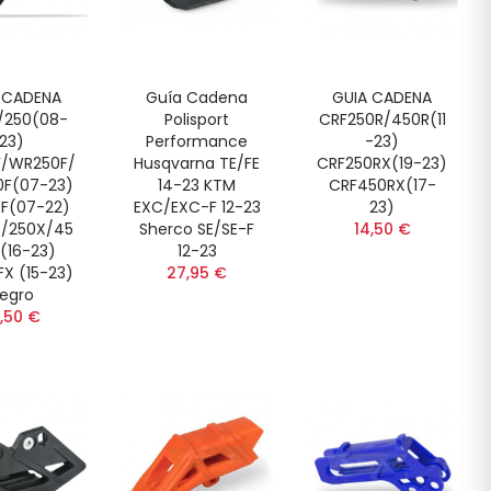
 CADENA
Guía Cadena
GUIA CADENA
/250(08-
Polisport
CRF250R/450R(11
23)
Performance
-23)
F/WR250F/
Husqvarna TE/FE
CRF250RX(19-23)
F(07-23)
14-23 KTM
CRF450RX(17-
F(07-22)
EXC/EXC-F 12-23
23)
X/250X/45
Sherco SE/SE-F
14,50 €
(16-23)
12-23
X (15-23)
27,95 €
egro
,50 €