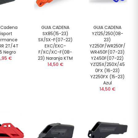
 Cadena
GUIA CADENA
GUIA CADENA
lisport
SX85(15-23)
YZ125/250(08-
ormance
SX/SX-F(07-22)
23)
RR 2T/4T
EXC/EXC-
YZ250F/WR250F/
5 Negro
F/XC/XC-F(08-
WR450F(07-23)
,95 €
23) Naranja KTM
YZ450F(07-22)
14,50 €
YZ125X/250X/45
0FX (16-23)
YZ250FX (15-23)
Azul
14,50 €