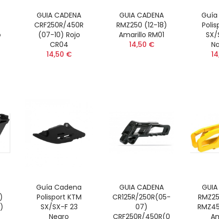
GUIA CADENA
GUIA CADENA
Guía
CRF250R/450R
RMZ250 (12-18)
Polis
o
(07-10) Rojo
Amarillo RM01
SX/
CR04
14,50 €
Na
14,50 €
14
Guía Cadena
GUIA CADENA
GUIA
)
Polisport KTM
CR125R/250R(05-
RMZ25
)
SX/SX-F 23
07)
RMZ45
Negro
CRF250R/450R(0
Am