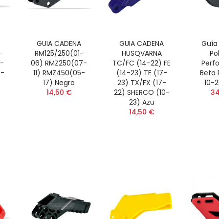
GUIA CADENA
GUIA CADENA
Guía
-
RM125/250(01-
HUSQVARNA
Po
-
06) RMZ250(07-
TC/FC (14-22) FE
Perf
4-
11) RMZ450(05-
(14-23) TE (17-
Beta 
17) Negro
23) TX/FX (17-
10-2
14,50 €
22) SHERCO (10-
34
23) Azu
14,50 €