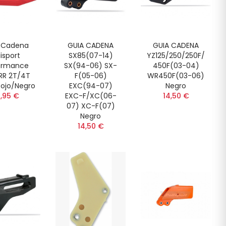
 Cadena
GUIA CADENA
GUIA CADENA
lisport
SX85(07-14)
YZ125/250/250F/
ormance
SX(94-06) SX-
450F(03-04)
RR 2T/4T
F(05-06)
WR450F(03-06)
Rojo/Negro
EXC(94-07)
Negro
,95 €
EXC-F/XC(06-
14,50 €
07) XC-F(07)
Negro
14,50 €