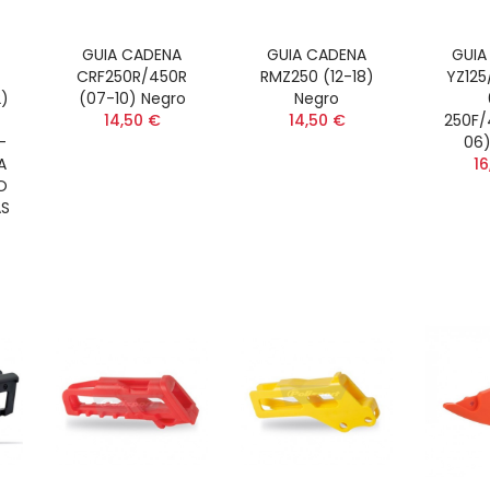
GUIA CADENA
GUIA CADENA
GUIA
CRF250R/450R
RMZ250 (12-18)
YZ125
)
(07-10) Negro
Negro
14,50 €
14,50 €
250F/
-
06)
A
16
O
AS