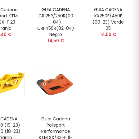
 Cadena
GUIA CADENA
GUIA CADENA
port KTM
CR125R/250R(00
KX250F/450F
SX-F 23
-04)
(09-23) Verde
ranja
CRF450R(02-04)
05
,40 €
Negro
14,50 €
14,50 €
 CADENA
Guía Cadena
0 (19-23)
Polisport
0 (18-23)
Performance
arillo
KTM SX/SX-F 11-