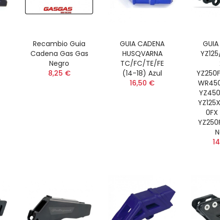
Recambio Guia
GUIA CADENA
GUIA
Cadena Gas Gas
HUSQVARNA
YZ125
Negro
TC/FC/TE/FE
8,25 €
(14-18) Azul
YZ250
16,50 €
WR450
YZ450
YZ125
0FX 
YZ250F
N
14