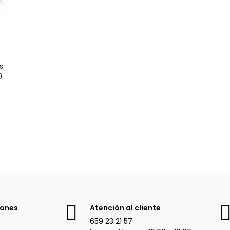
+
s
0
iones
Atención al cliente
659 23 21 57