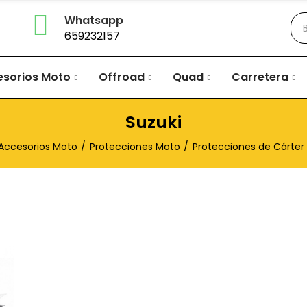
Whatsapp
659232157
esorios Moto
Offroad
Quad
Carretera
Suzuki
Accesorios Moto
Protecciones Moto
Protecciones de Cárter