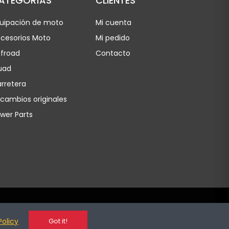
ATEGORÍAS
CLIENTES
uipación de moto
Mi cuenta
cesorios Moto
Mi pedido
froad
Contacto
uad
rretera
cambios originales
wer Parts
Policy
Got it!