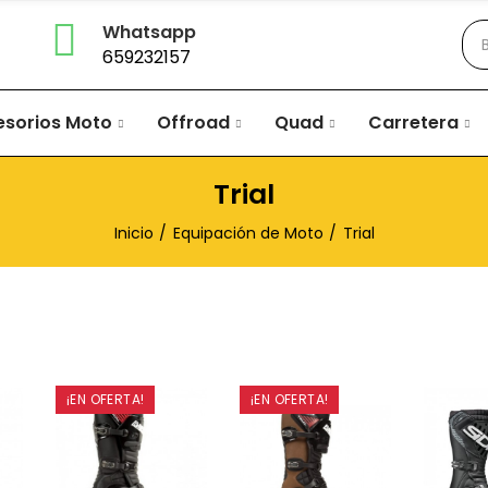
Whatsapp
659232157
esorios Moto
Offroad
Quad
Carretera
Trial
Inicio
Equipación de Moto
Trial
¡EN OFERTA!
¡EN OFERTA!