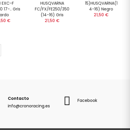
 EXC-F
HUSQVARNA
15)HUSQVARNA(1
 17-.. Gris
FC/FX/FE250/350
4-16) Negro
ardo
(14-16) Gris
21,50 €
,50 €
21,50 €
Contacto
Facebook
info@cronoracing.es