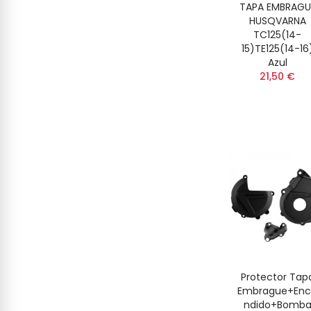
TAPA EMBRAGU
HUSQVARNA
TC125(14-
15)TE125(14-16
Azul
21,50 €
Protector Tap
Embrague+En
Ndido+Bomb