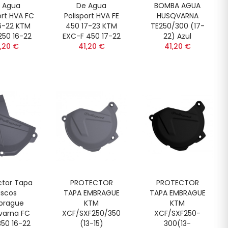
 Agua
De Agua
BOMBA AGUA
ort HVA FC
Polisport HVA FE
HUSQVARNA
6-22 KTM
450 17-23 KTM
TE250/300 (17-
250 16-22
EXC-F 450 17-22
22) Azul
,20 €
41,20 €
41,20 €
ctor Tapa
PROTECTOR
PROTECTOR
iscos
TAPA EMBRAGUE
TAPA EMBRAGUE
brague
KTM
KTM
varna FC
XCF/SXF250/350
XCF/SXF250-
50 16-22
(13-15)
300(13-