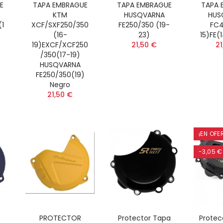
E
TAPA EMBRAGUE
TAPA EMBRAGUE
TAPA 
KTM
HUSQVARNA
HUS
1
XCF/SXF250/350
FE250/350 (19-
FC4
(16-
23)
15)FE(
19)EXCF/XCF250
21,50 €
21
/350(17-19)
HUSQVARNA
FE250/350(19)
Negro
21,50 €
¡EN OFE
-3,05 €
PROTECTOR
Protector Tapa
Protec