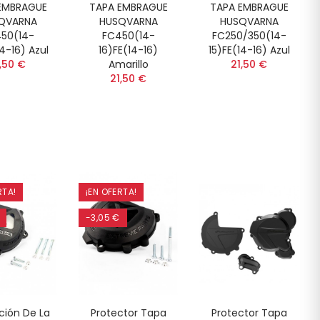
EMBRAGUE
TAPA EMBRAGUE
TAPA EMBRAGUE
QVARNA
HUSQVARNA
HUSQVARNA
50(14-
FC450(14-
FC250/350(14-
14-16) Azul
16)FE(14-16)
15)FE(14-16) Azul
,50 €
Amarillo
21,50 €
21,50 €
RTA!
¡EN OFERTA!
-3,05 €
ción De La
Protector Tapa
Protector Tapa