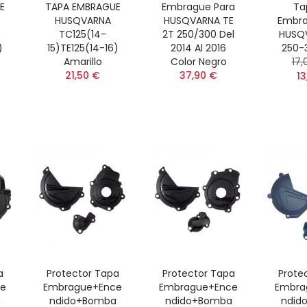
E
TAPA EMBRAGUE
Embrague Para
Ta
HUSQVARNA
HUSQVARNA TE
Embra
TC125(14-
2T 250/300 Del
HUSQ
)
15)TE125(14-16)
2014 Al 2016
250-3
Amarillo
Color Negro
17,
21,50 €
37,90 €
13
a
Protector Tapa
Protector Tapa
Prote
ce
Embrague+Ence
Embrague+Ence
Embra
a
Ndido+Bomba
Ndido+Bomba
Ndid