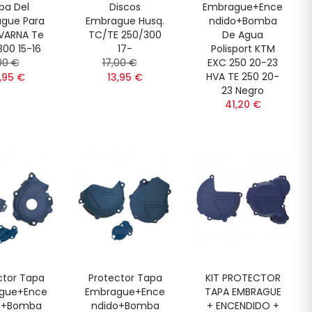
pa Del
Discos
Embrague+Ence
gue Para
Embrague Husq.
Ndido+Bomba
VARNA Te
TC/TE 250/300
De Agua
00 15-16
17-
Polisport KTM
00 €
17,00 €
EXC 250 20-23
HVA TE 250 20-
,95 €
13,95 €
23 Negro
41,20 €
ctor Tapa
Protector Tapa
KIT PROTECTOR
gue+Ence
Embrague+Ence
TAPA EMBRAGUE
o+Bomba
Ndido+Bomba
+ ENCENDIDO +