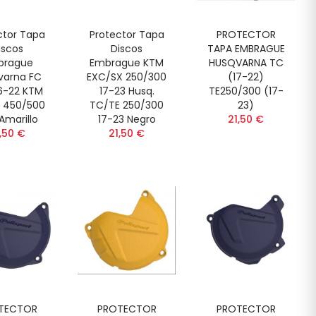
ctor Tapa
Protector Tapa
PROTECTOR
iscos
Discos
TAPA EMBRAGUE
brague
Embrague KTM
HUSQVARNA TC
varna FC
EXC/SX 250/300
(17-22)
6-22 KTM
17-23 Husq.
TE250/300 (17-
 450/500
TC/TE 250/300
23)
 Amarillo
17-23 Negro
21,50 €
,50 €
21,50 €
TECTOR
PROTECTOR
PROTECTOR