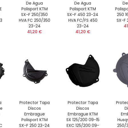
De Agua
De Agua
De
E
Polisport KTM
Polisport KTM
Polisp
M
SX-F 250/350
SX-F 450 23-24
250 1
23
HVA FC 250/350
HVA FC/FS 450
SX-F 
23-24
23-24
41
41,20 €
41,20 €
a
Protector Tapa
Protector Tapa
Prote
ce
Discos
Discos
D
a
Embrague
Embrague KTM
Em
Polisport KTM
SX 125/200 09-15
Husq
FC
SX-F 250 23-24
EXC 125/200 09-
250/3