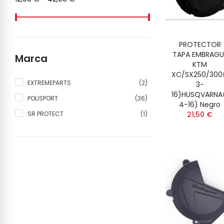
PROTECTOR
TAPA EMBRAGU
Marca
KTM
XC/SX250/300(
(2)
EXTREMEPARTS
3-
16)HUSQVARNA(
(36)
POLISPORT
4-16) Negro
(1)
21,50 €
SR PROTECT