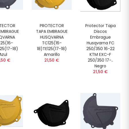
TECTOR
PROTECTOR
Protector Tapa
EMBRAGUE
TAPA EMBRAGUE
Discos
QVARNA
HUSQVARNA
Embrague
25(16-
TC125(16-
Husqvarna FC
125(17-18)
18)TE125(17-18)
250/350 16-22
Azul
Amarillo
KTM EXC-F
,50 €
21,50 €
250/350 17-..
Negro
21,50 €