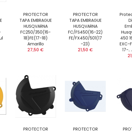
PROTECTOR
PROTECTOR
Prote
E
TAPA EMBRAGUE
TAPA EMBRAGUE
D
HUSQVARNA
HUSQVARNA
Em
-
FC250/350(16-
FC/FS450(16-22)
Husq
ul
18)FE(17-18)
FE/FX450/501(17
450 1
Amarillo
-23)
EXC-F
27,50 €
21,50 €
17-..
21
PROTECTOR
PROTECTOR
PRO