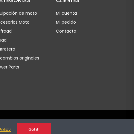
ATEGORÍAS
CLIENTES
uipación de moto
Mi cuenta
cesorios Moto
Mi pedido
froad
Contacto
uad
rretera
cambios originales
wer Parts
Policy
Got it!