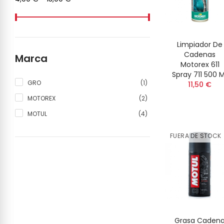
Limpiador De
Cadenas
Marca
Motorex 611
Spray 711 500 
(1)
GRO
11,50 €
(2)
MOTOREX
(4)
MOTUL
FUERA DE STOCK
Grasa Caden