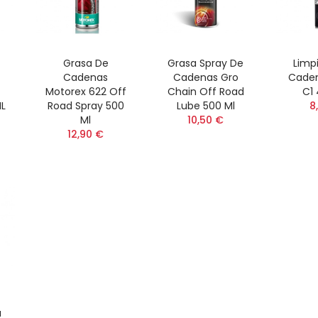
Grasa De
Grasa Spray De
Limp
Cadenas
Cadenas Gro
Caden
Motorex 622 Off
Chain Off Road
C1 
ML
Road Spray 500
Lube 500 Ml
8
Ml
10,50 €
12,90 €
a