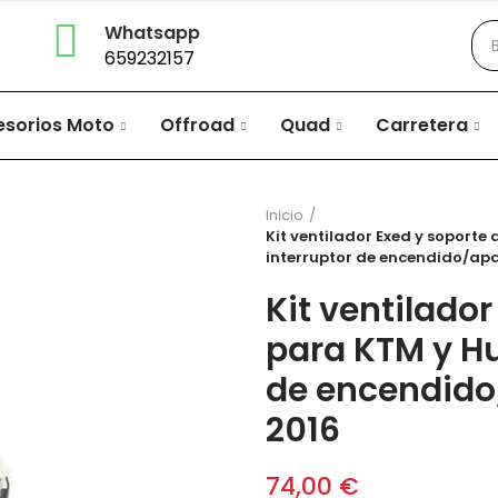
Whatsapp
659232157
esorios Moto
Offroad
Quad
Carretera
Inicio
Kit ventilador Exed y soport
interruptor de encendido/apa
Kit ventilado
para KTM y Hu
de encendido
2016
74,00 €