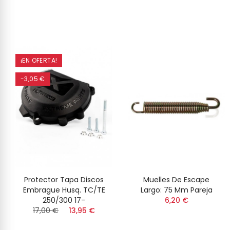
¡EN OFERTA!
-3,05 €
Protector Tapa Discos
Muelles De Escape
Embrague Husq. TC/TE
Largo: 75 Mm Pareja
250/300 17-
6,20 €
17,00 €
13,95 €