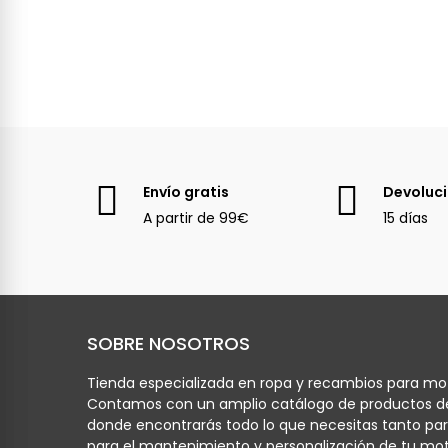
Envío gratis
Devoluc
A partir de 99€
15 días
SOBRE NOSOTROS
Tienda especializada en ropa y recambios para mot
Contamos con un amplio catálogo de productos d
donde encontrarás todo lo que necesitas tanto pa
para el mantenimiento y personalización de tu mot