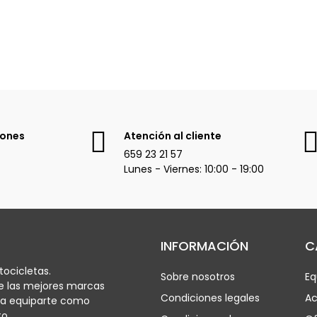
iones
Atención al cliente
659 23 21 57
Lunes - Viernes: 10:00 - 19:00
INFORMACIÓN
C
ocicletas.
Sobre nosotros
Eq
e las mejores marcas
Condiciones legales
Ac
ra equiparte como
o.